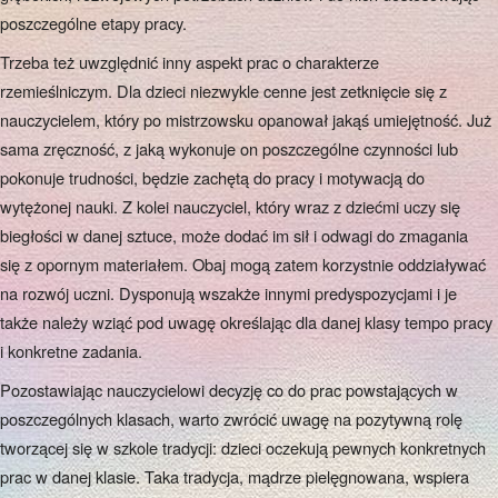
poszczególne etapy pracy.
Trzeba też uwzględnić inny aspekt prac o charakterze
rzemieślniczym. Dla dzieci niezwykle cenne jest zetknięcie się z
nauczycielem, który po mistrzowsku opanował jakąś umiejętność. Już
sama zręczność, z jaką wykonuje on poszczególne czynności lub
pokonuje trudności, będzie zachętą do pracy i motywacją do
wytężonej nauki. Z kolei nauczyciel, który wraz z dziećmi uczy się
biegłości w danej sztuce, może dodać im sił i odwagi do zmagania
się z opornym materiałem. Obaj mogą zatem korzystnie oddziaływać
na rozwój uczni. Dysponują wszakże innymi predyspozycjami i je
także należy wziąć pod uwagę określając dla danej klasy tempo pracy
i konkretne zadania.
Pozostawiając nauczycielowi decyzję co do prac powstających w
poszczególnych klasach, warto zwrócić uwagę na pozytywną rolę
tworzącej się w szkole tradycji: dzieci oczekują pewnych konkretnych
prac w danej klasie. Taka tradycja, mądrze pielęgnowana, wspiera