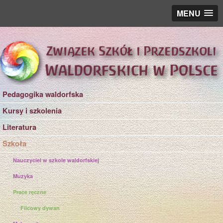
MENU
Pedagogika waldorfska
Kursy i szkolenia
Literatura
Szkoła
Nauczyciel w szkole waldorfskiej
Muzyka
Prace ręczne
Filcowy dywan