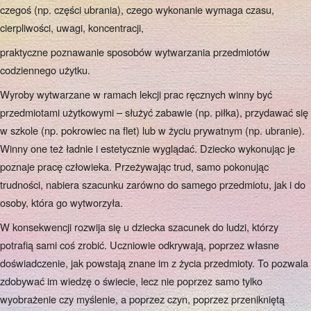
czegoś (np. części ubrania), czego wykonanie wymaga czasu,
cierpliwości, uwagi, koncentracji,
praktyczne poznawanie sposobów wytwarzania przedmiotów
codziennego użytku.
Wyroby wytwarzane w ramach lekcji prac ręcznych winny być
przedmiotami użytkowymi – służyć zabawie (np. piłka), przydawać się
w szkole (np. pokrowiec na flet) lub w życiu prywatnym (np. ubranie).
Winny one też ładnie i estetycznie wyglądać. Dziecko wykonując je
poznaje pracę człowieka. Przeżywając trud, samo pokonując
trudności, nabiera szacunku zarówno do samego przedmiotu, jak i do
osoby, która go wytworzyła.
W konsekwencji rozwija się u dziecka szacunek do ludzi, którzy
potrafią sami coś zrobić. Uczniowie odkrywają, poprzez własne
doświadczenie, jak powstają znane im z życia przedmioty. To pozwala
zdobywać im wiedzę o świecie, lecz nie poprzez samo tylko
wyobrażenie czy myślenie, a poprzez czyn, poprzez przenikniętą