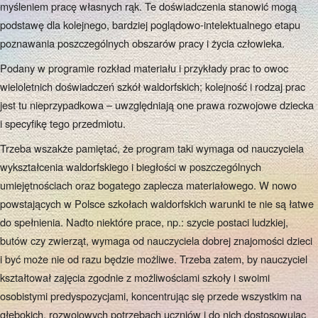
myśleniem pracę własnych rąk. Te doświadczenia stanowić mogą
podstawę dla kolejnego, bardziej poglądowo-intelektualnego etapu
poznawania poszczególnych obszarów pracy i życia człowieka.
Podany w programie rozkład materiału i przykłady prac to owoc
wieloletnich doświadczeń szkół waldorfskich; kolejność i rodzaj prac
jest tu nieprzypadkowa – uwzględniają one prawa rozwojowe dziecka
i specyfikę tego przedmiotu.
Trzeba wszakże pamiętać, że program taki wymaga od nauczyciela
wykształcenia waldorfskiego i biegłości w poszczególnych
umiejętnościach oraz bogatego zaplecza materiałowego. W nowo
powstających w Polsce szkołach waldorfskich warunki te nie są łatwe
do spełnienia. Nadto niektóre prace, np.: szycie postaci ludzkiej,
butów czy zwierząt, wymaga od nauczyciela dobrej znajomości dzieci
i być może nie od razu będzie możliwe. Trzeba zatem, by nauczyciel
kształtował zajęcia zgodnie z możliwościami szkoły i swoimi
osobistymi predyspozycjami, koncentrując się przede wszystkim na
głębokich, rozwojowych potrzebach uczniów i do nich dostosowując