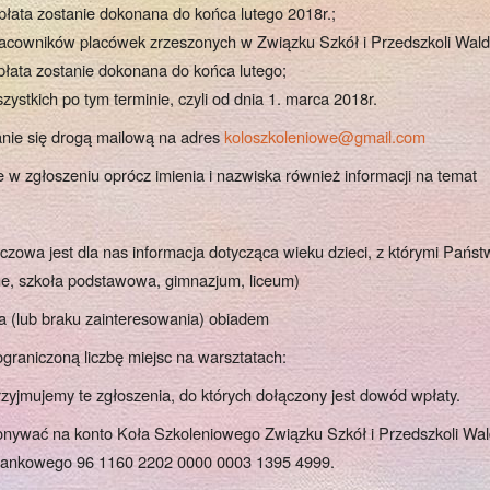
 opłata zostanie dokonana do końca lutego 2018r.;
pracowników placówek zrzeszonych w Związku Szkół i Przedszkoli Wald
opłata zostanie dokonana do końca lutego;
szystkich po tym terminie, czyli od dnia 1. marca 2018r.
anie się drogą mailową na adres
koloszkoleniowe@gmail.com
 w zgłoszeniu oprócz imienia i nazwiska również informacji na temat
uczowa jest dla nas informacja dotycząca wieku dzieci, z którymi Państ
ne, szkoła podstawowa, gimnazjum, liceum)
a (lub braku zainteresowania) obiadem
raniczoną liczbę miejsc na warsztatach:
rzyjmujemy te zgłoszenia, do których dołączony jest dowód wpłaty.
onywać na konto Koła Szkoleniowego Związku Szkół i Przedszkoli Wal
 bankowego 96 1160 2202 0000 0003 1395 4999.