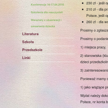
230 zł - jeśli
Konferencja 16-17.04.2016
210 zł - dla 
Szkolenia dla nauczycieli
Polsce, jeśli 
Warsztaty z obserwacji i
260 zł - dla w
omawiania dziecka
Prosimy o zgłasz
Literatura
Prosimy o podanie
Szkoła
1) miejsca pracy,
Przedszkole
2) stanowiska (kl
Linki
dzieci przedszkol
3) zainteresowani
Ponieważ mamy og
1) jako wiążące p
Wpłat należy dok
Polsce, nr konta