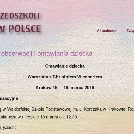
Aktualności
Zwi
 obserwacji i omawiania dziecka
Omawianie dziecka
Warsztaty z Christofem Wiechertem
Kraków 16. – 18. marca 2018
nizacyjne
ę w Waldorfskiej Szkole Podstawowej im. J. Korczaka w Krakowie. Ro
zakończą w niedzielę 18 marca ok. 12.30.
ajęciach: