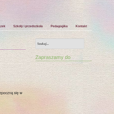
ązek
Szkoły i przedszkola
Pedagogika
Kontakt
Zapraszamy do
zpoczną się w